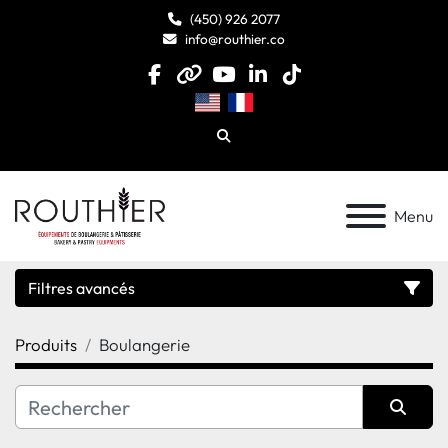
(450) 926 2077
info@routhier.co
facebook
other
youtube
linkedin
tiktok
Chercheur
Menu
Filtres avancés
Produits
Boulangerie
Catégorie
Fabricant