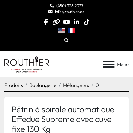
(450) 926 2077
info@routhier.co
facebook
other
youtube
linkedin
tiktok
Chercheur
Menu
Produits
Boulangerie
Mélangeurs
0
Pétrin à spirale automatique
Effedue Supreme avec cuve
fixe 130 Kg