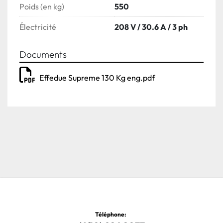
Poids (en kg)
550
Électricité
208 V / 30.6 A / 3 ph
Documents
Effedue Supreme 130 Kg eng.pdf
Téléphone
: