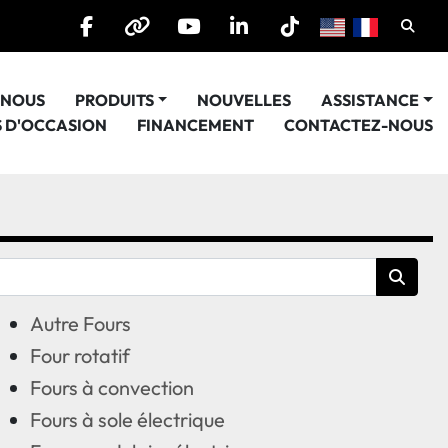
Cherc
facebook
other
youtube
linkedin
tiktok
E NOUS
PRODUITS
NOUVELLES
ASSISTANCE
S D'OCCASION
FINANCEMENT
CONTACTEZ-NOUS
Autre Fours
Four rotatif
Fours à convection
Fours à sole électrique