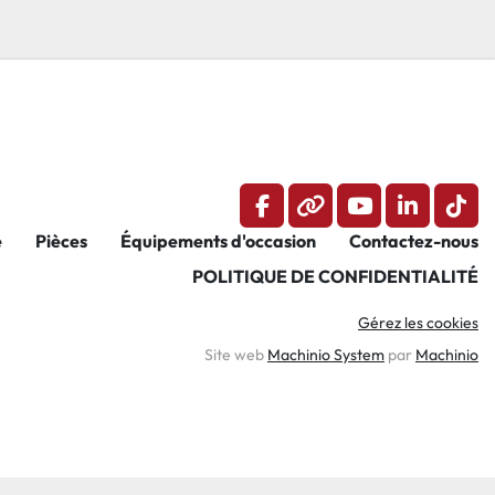
facebook
other
youtube
linkedin
tikt
e
Pièces
Équipements d'occasion
Contactez-nous
POLITIQUE DE CONFIDENTIALITÉ
Gérez les cookies
Site web
Machinio System
par
Machinio