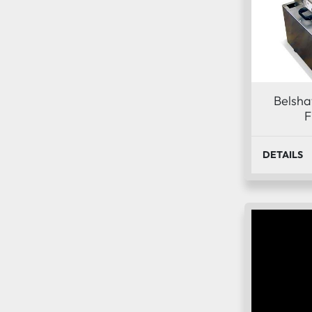
Belsh
F
DETAILS