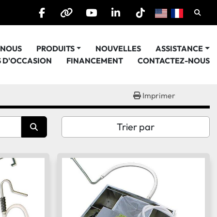
Cherc
facebook
other
youtube
linkedin
tiktok
E NOUS
PRODUITS
NOUVELLES
ASSISTANCE
S D'OCCASION
FINANCEMENT
CONTACTEZ-NOUS
Imprimer
Trier par