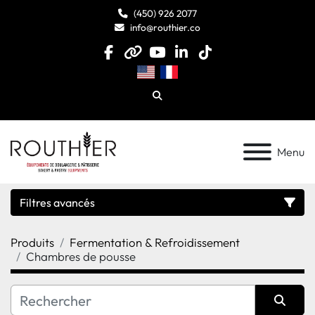
(450) 926 2077
info@routhier.co
facebook
other
youtube
linkedin
tiktok
Chercheur
Menu
Filtres avancés
Produits
Fermentation & Refroidissement
Catégorie
Chambres de pousse
Fabricant