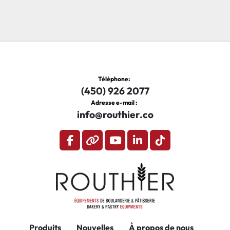
Téléphone
:
(450) 926 2077
Adresse e-mail :
info@routhier.co
facebook
other
youtube
linkedin
tiktok
Produits
Nouvelles
À propos de nous