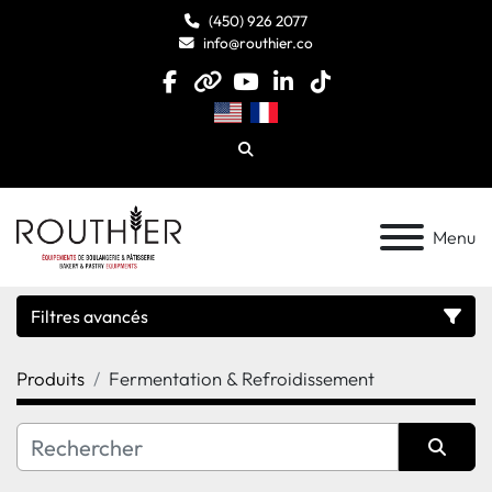
(450) 926 2077
info@routhier.co
facebook
other
youtube
linkedin
tiktok
Chercheur
Menu
Filtres avancés
Produits
Fermentation & Refroidissement
Catégorie
Fabricant