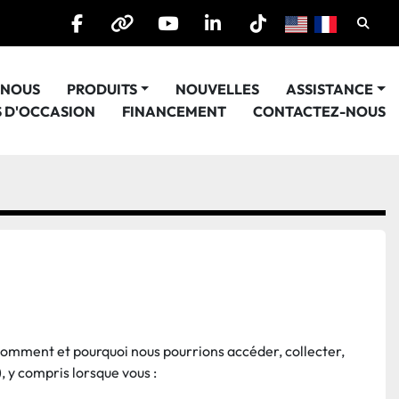
Cherc
facebook
other
youtube
linkedin
tiktok
E NOUS
PRODUITS
NOUVELLES
ASSISTANCE
S D'OCCASION
FINANCEMENT
CONTACTEZ-NOUS
t comment et pourquoi nous pourrions accéder, collecter, 
), y compris lorsque vous :