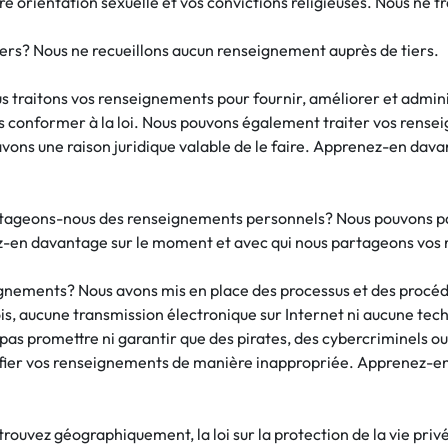
re orientation sexuelle et vos convictions religieuses. Nous ne 
ers? Nous ne recueillons aucun renseignement auprès de tiers.
raitons vos renseignements pour fournir, améliorer et administ
ous conformer à la loi. Nous pouvons également traiter vos rense
ons une raison juridique valable de le faire. Apprenez-en davan
partageons-nous des renseignements personnels? Nous pouvons p
nez-en davantage sur le moment et avec qui nous partageons vo
nements? Nous avons mis en place des processus et des procédu
, aucune transmission électronique sur Internet ni aucune techn
as promettre ni garantir que des pirates, des cybercriminels ou
difier vos renseignements de manière inappropriée. Apprenez-en 
 trouvez géographiquement, la loi sur la protection de la vie priv