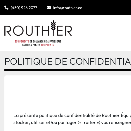
(450) 926 2077
info@routhier.co
POLITIQUE DE CONFIDENTIA
La présente politique de confidentialité de Routhier Équip
stocker, utiliser et/ou partager (« traiter ») vos renseign