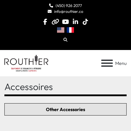
(450) 926 2077
info@routhier.co
facebook
other
youtube
linkedin
tiktok
Chercheur
Menu
Accessoires
Other Accessories