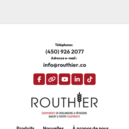
Téléphone
:
(450) 926 2077
Adresse e-mail :
info@routhier.co
facebook
other
youtube
linkedin
tiktok
Produits
Nouvelles
À propos de nous